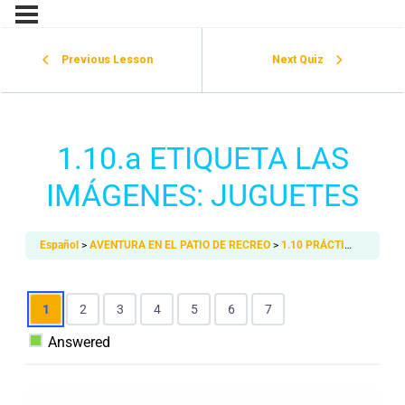
Previous Lesson
Next Quiz
1.10.a ETIQUETA LAS
IMÁGENES: JUGUETES
Español
AVENTURA EN EL PATIO DE RECREO​
1.10 PRÁCTICA ESCRITA
1
2
3
4
5
6
7
Answered