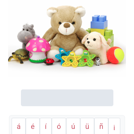
á
é
í
ó
ú
ü
ñ
¡