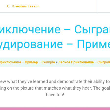
Previous Lesson
иключение – Сыграй
удирование – Прим
Приключение – Пример – Example
Лесное Приключение – Сыграй 
iew what they’ve learned and demonstrate their ability t
king on the picture that matches what they hear. The goal i
have fun!