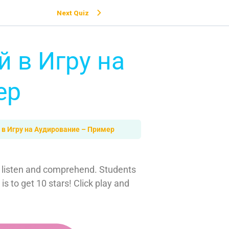
Next Quiz
 в Игру на
ер
в Игру на Аудирование – Пример
o listen and comprehend. Students
s to get 10 stars! Click play and