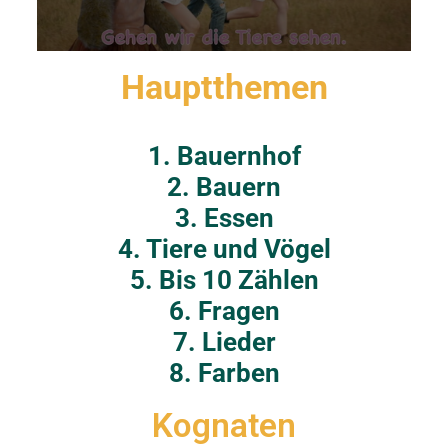
0
seconds
Hauptthemen
of
17
minutes,
12
1. Bauernhof
seconds
2. Bauern
3. Essen
4. Tiere und Vögel
5. Bis 10 Zählen
6. Fragen
7. Lieder
8. Farben
Kognaten