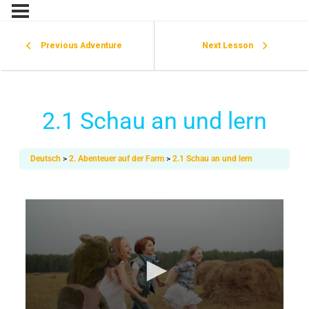
Previous Adventure
Next Lesson
2.1 Schau an und lern
Deutsch
2. Abenteuer auf der Farm
2.1 Schau an und lern