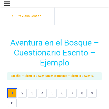
Previous Lesson
Aventura en el Bosque –
Cuestionario Escrito –
Ejemplo
Español – Ejemplo
Aventura en el Bosque – Ejemplo
Aventura en el Bosque – Práctica Escrita – Ejemplo
1
2
3
4
5
6
7
8
9
10